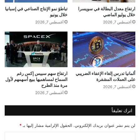
.
ن
2
ة
ارتفاع معدل البطالة في سويسرا
تباطؤ نمو الإنتاج الصناعي في إسبانيا
%
خلال يوليو الماضي
خلال يونيو
ا
خ
ل
أغسطس 7, 2026
أغسطس 7, 2026
ل
أ
ا
م
ل
ي
أ
ر
غ
ك
newsrotana.com — أسعار المنازل في بريطانيا تسجل أكبر
س
ي
انخفاض منذ يناير 2024
ط
ة
ألمانيا تدرس إلغاء الإعفاء الضريبي
ارتفاع سهم سبيس إكس رغم
س
ب
على العملات المشفرة
السماح لمساهميها ببيع أسهمهم لأول
ع
مرة منذ الطرح
أغسطس 7, 2026
د
أسعار
أكبر
المنازل
بريطانيا
أغسطس 7, 2026
ب
ي
تسجل
ا
اترك تعليقاً
ن
ا
لن يتم نشر عنوان بريدك الإلكتروني.
الحقول الإلزامية مشار إليها بـ
*
ت
م
ا
ف