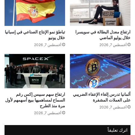
ف
a
الذي يحمله، إلى جانب اجتماع أسماء مميزة
ي
t
في هذا المشروع الذي يجمع بين الأصالة
ا
c
ل
h
والتطور.
م
e
ارتفاع معدل البطالة في سويسرا
تباطؤ نمو الإنتاج الصناعي في إسبانيا
م
خلال يوليو الماضي
خلال يونيو
s
ل
ع
أغسطس 7, 2026
أغسطس 7, 2026
ك
ن
ة
و
ا
ا
ل
ن
ع
ا
ر
ل
ب
ف
ألمانيا تدرس إلغاء الإعفاء الضريبي
ارتفاع سهم سبيس إكس رغم
ي
خ
على العملات المشفرة
السماح لمساهميها ببيع أسهمهم لأول
ة
ا
مرة منذ الطرح
ا
أغسطس 7, 2026
م
أغسطس 7, 2026
ل
ة
س
ا
ع
ل
newsrotana.com — جاد خليفة يقدّم مفاجأة عربي–كردية
اترك تعليقاً
و
ع