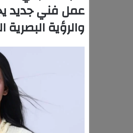
عمل فني جديد يج
والرؤية البصرية ا