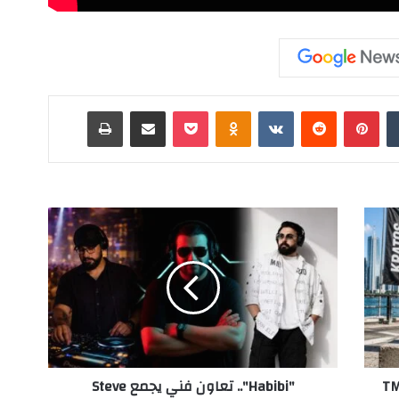
‏Tumblr
بينتيريست
‏Reddit
‏VKontakte
Odnoklassniki
‫Pocket
مشاركة عبر البريد
طباعة
"
H
a
b
i
b
i
"
.
ريبل يرعيان بطولة 11-TMC
"Habibi".. تعاون فني يجمع Steve
.