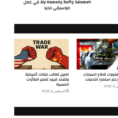
Salameh وRaff وAly Hamad في عمل
ت
موسيقي جديد
ع
ا
و
ن
ف
ن
ي
ي
ج
م
ع
S
ويات قطاع السيارات
الصين تعاقب كيانات أميركية
t
رغم استمرار التحديات
وتشدد قيود تصدير الطائرات
e
المسيرة
v
202
e
أغسطس 6, 2026
S
a
l
a
m