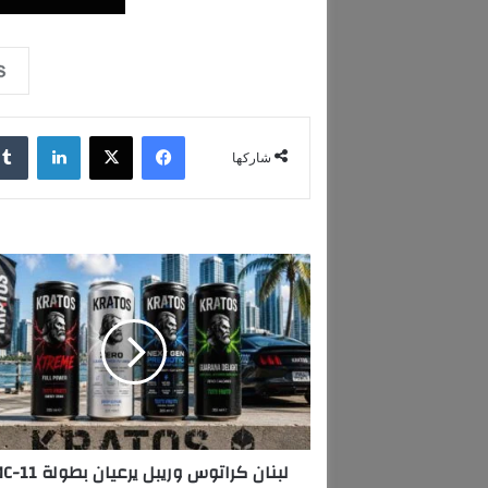
فيسبوك
‫X
لينكدإن
شاركها
ل
ب
ن
ا
ن
ك
ر
ا
ت
لبنان كراتوس و
و