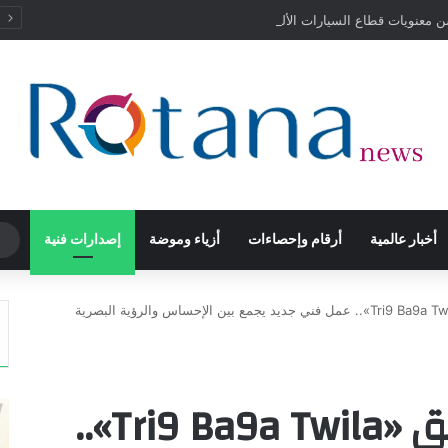
 معنويات قطاع السيارات الألماني رغم استمرار التحديات
أخبار عالمية
أرقام وإحصاءات
أزياء وموضة
إصدارات فنية
صوفيا غزالي تطلق «Tri9 Ba9a Twila».. عمل فني جديد يجمع بين الإحساس والرؤية البصرية
صوفيا غزالي تطلق «Tri9 Ba9a Twila»..