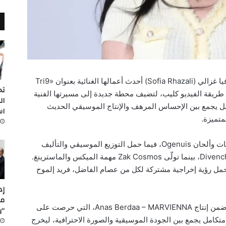
أطلقت الفنانة صوفيا غزالي (Sofia Rhazali) أحدث أعمالها الغنائية بعنوان «Tri9
تح
Ba9» على طريقة الفيديو كليب، لتضيف محطة جديدة إلى مسيرتها الفنية
ال
 يجمع بين الإحساس المرهف والإنتاج الموسيقي الحديث
اس
متميزة.
وجاءت الأغنية بكلمات وألحان Ogenuis، فيما حمل التوزيع الموسيقي والتأليف
الموسيقي توقيع Divenchi، بينما تولّى Zak Cosmos مهمة الميكس والماسترينغ.
فحمل رؤية إخراجية مشتركة لكل من عصام الفاضل، فريد إلموح
مل
ويُسجَّل هذا العمل ضمن إنتاج Anas Berdaa – MARVIENNA، التي حرصت على
“ي
كامل يجمع بين الجودة الموسيقية والصورة الاحترافية، ليخرج