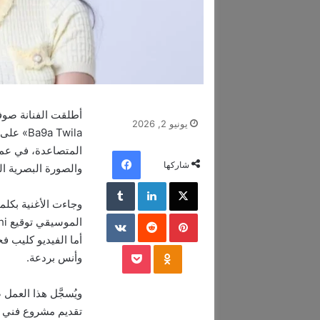
يونيو 2, 2026
a Twila
المتصاعدة، في عمل
فيسبوك
شاركها
والصورة البصرية ال
‫X
لينكدإن
‏Tumblr
بينتيريست
‏Reddit
‏VKontakte
أما الفيديو كليب 
‫Pocket
Odnoklassniki
وأنس بردعة.
تقديم مشروع فني مت