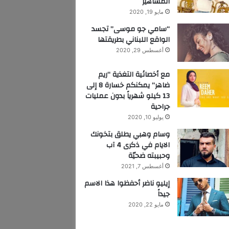
المشاهير
مايو 19, 2020
“سامي جو موسى” تجسد
الواقع اللبناني بطريقتها
أغسطس 29, 2020
مع أخصائية التغذية “ريم
ضاهر” يمكنكم خسارة 8 إلى
13 كيلو شهرياً بدون عمليات
جراحية
يوليو 10, 2020
وسام وهبي يطلق بتخونك
الايام في ذكرى 4 آب
وحبيبته ضحيّة
أغسطس 7, 2021
إيليو ناضر أحفظوا هذا الاسم
جيداً
مايو 22, 2020