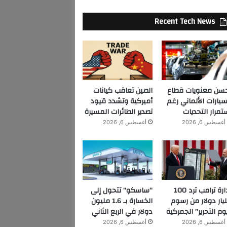
Recent Tech News
سن معنويات قطاع
الصين تعاقب كيانات
سيارات الألماني رغم
أميركية وتشدد قيود
تمرار التحديات
تصدير الطائرات المسيرة
أغسطس 6, 2026
أغسطس 6, 2026
إدارة ترامب ترد 100
“ساسكو” تتحول إلى
يار دولار من رسوم
الخسارة بـ 1.6 مليون
وم التحرير” الجمركية
دولار في الربع الثاني
أغسطس 6, 2026
أغسطس 6, 2026