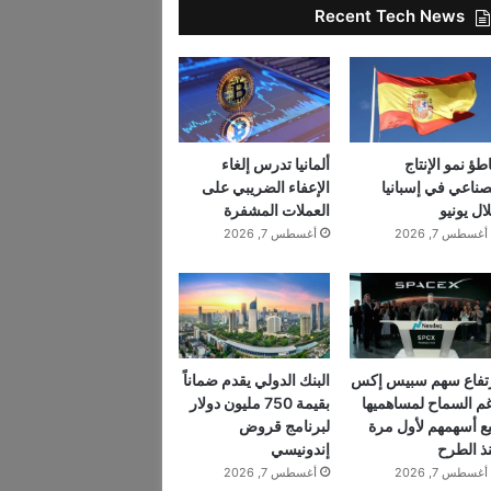
Recent Tech News
اطؤ نمو الإنتاج
ألمانيا تدرس إلغاء
صناعي في إسبانيا
الإعفاء الضريبي على
ال يونيو
العملات المشفرة
أغسطس 7, 2026
أغسطس 7, 2026
تفاع سهم سبيس إكس
البنك الدولي يقدم ضماناً
م السماح لمساهميها
بقيمة 750 مليون دولار
يع أسهمهم لأول مرة
لبرنامج قروض
ذ الطرح
إندونيسي
أغسطس 7, 2026
أغسطس 7, 2026