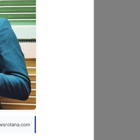
newsrotana.com — إيليو ناضر أحفظوا هذا الا