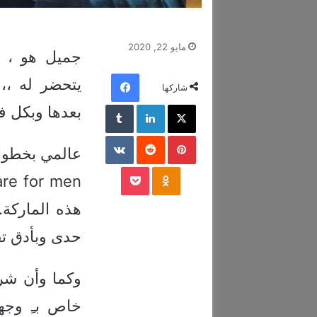
مايو 22, 2020
جميل هو ، و
فيسبوك
يتحضر له ،،
شاركها
‫X
لينكدإن
‏Tumblr
بعدها وبكل ف
بينتيريست
‏Reddit
‏VKontakte
عالمي بخطواته،
‫Pocket
Odnoklassniki
هذه الماركة
حدى وبأدق تفا
خاص بـِ وجهه