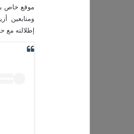
موقع خاص بهم
ومتابعين أز
إطلالته مع حم