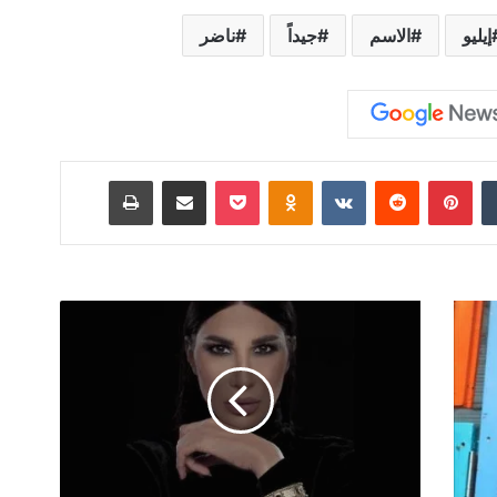
إيليو
الاسم
جيداً
ناضر
‏Tumblr
بينتيريست
‏Reddit
‏VKontakte
Odnoklassniki
‫Pocket
مشاركة عبر البريد
طباعة
F
a
l
l
2
0
2
0