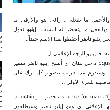
الأجمل ما يفعله .. راقي هو والأرقى ما
 وبالفعل ما يتحضر له الشاب
إيليو
نقول
تب
خر إيليو
ناضر
أحفظوا
هذا الإسم
جيداً
..
ال
خل
 فـ إيليو الوجه الإعلامي لـِ
Square for men داخل لبنان اي أصبح إيليو ناضر سفير
.. وسيقوم عما قريب بتصوير كل لوك على
صيله للمرة الأولى ..
ار
رغ
بب
وكما وأن شركة square for man تتحضر لـِ launching
من
ا الإعلاني أي وهو إيليو ناضر وسيطلقون