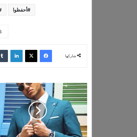
أحفظوا
فيسبوك
‫X
لينكدإن
شاركها
إ
ي
ل
ي
و
ن
ا
ض