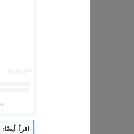
der)
اقرأ أيضًا: