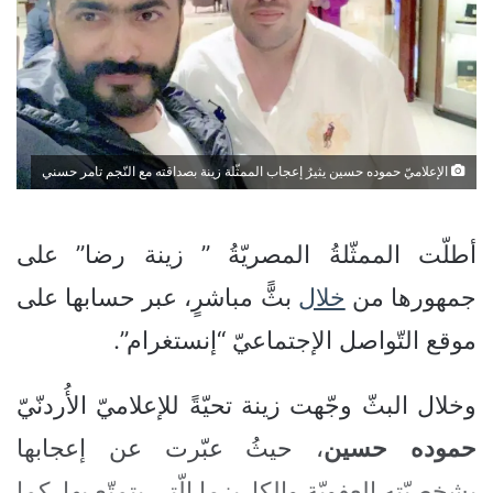
الإعلاميّ حموده حسين يثيرُ إعجاب الممثّلة زينة بصداقته مع النّجم تامر حسني
أطلّت الممثّلةُ المصريّةُ ” زينة رضا” على
جمهورها من
خلال
بثًّ مباشرٍ، عبر حسابها على
موقع التّواصل الإجتماعيّ “إنستغرام”.
وخلال البثّ وجّهت زينة تحيّةً للإعلاميّ الأُردنّيّ
حموده
حسين
، حيثُ عبّرت عن إعجابها
بشخصيّتهِ العفويّة والكاريزما الّتي يتمتّع بها. كما