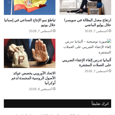
م
ا
ن
ل
ا
ع
ل
ر
ارتفاع معدل البطالة في سويسرا
تباطؤ نمو الإنتاج الصناعي في إسبانيا
ك
خلال يوليو الماضي
خلال يونيو
ب
و
ي
أغسطس 7, 2026
أغسطس 7, 2026
ر
ي
و
ا
ن
س
newsrotana.com — الإعلاميّ حموده حسين يثيرُ إعجاب
ا
ر
الممثّلة زينة بصداقته مع النّجم تامر حسني
ي
ألمانيا تدرس إلغاء الإعفاء الضريبي
ح
على العملات المشفرة
ض
أغسطس 7, 2026
الاتحاد الأوروبي يخصص عوائد
ر
إعجاب
الإعلاميّ
حسين
حموده
الأصول الروسية المجمدة لدعم
م
أوكرانيا
ج
يثيرُ
أغسطس 6, 2026
م
و
ع
اترك تعليقاً
ة
م