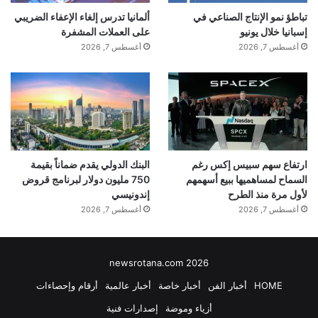
تباطؤ نمو الإنتاج الصناعي في
ألمانيا تدرس إلغاء الإعفاء الضريبي
إسبانيا خلال يونيو
على العملات المشفرة
أغسطس 7, 2026
أغسطس 7, 2026
ارتفاع سهم سبيس إكس رغم
البنك الدولي يقدم ضماناً بقيمة
السماح لمساهميها ببيع أسهمهم
750 مليون دولار لبرنامج قروض
لأول مرة منذ الطرح
إندونيسي
أغسطس 7, 2026
أغسطس 7, 2026
newsrotana.com 2026
HOME
أخبار الفن
أخبار خاصة
أخبار عالمية
أرقام وإحصاءات
أزياء وموضة
إصدارات فنية