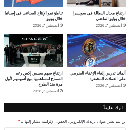
ر
ا
الثانية، بحسب ما ذكره لشبكة “CNBC”
ا
ا
ت
ل
ارتفاع معدل البطالة في سويسرا
تباطؤ نمو الإنتاج الصناعي في إسبانيا
خلال يوليو الماضي
خلال يونيو
غ
ن
أغسطس 7, 2026
أغسطس 7, 2026
ا
ئ
ي
إ
ي
ل
ا
ألمانيا تدرس إلغاء الإعفاء الضريبي
ارتفاع سهم سبيس إكس رغم
ك
على العملات المشفرة
السماح لمساهميها ببيع أسهمهم لأول
ن
مرة منذ الطرح
أغسطس 7, 2026
ت
أغسطس 7, 2026
ي
ح
ب
اترك تعليقاً
ي
newsrotana.com — أسهم سوفت بنك تهوي بأكثر من 11%
ب
لن يتم نشر عنوان بريدك الإلكتروني.
الحقول الإلزامية مشار إليها بـ
*
ي
مع موجة بيع تضرب قطاع التكنولوجيا