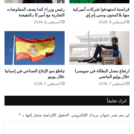
ل
ب
س
ط
قراصنة استهدفوا شركات أميركية
رئيس وزراء كندا يصف المفاوضات
newsrotana.com — إلاعلامي حمود حسين صاحب الهات
منها بلاكستون وسي.إم.إي
التجارية مع أميركا بـالبغيضة
ب
ل
ب
ا
العفوية صديق المشاهير
أغسطس 9, 2026
أغسطس 8, 2026
!
ل
!
ت
ح
إلاعلامي
الهات
حسين
حمود
ل
ي
صاحب
ق
ف
ارتفاع معدل البطالة في سويسرا
تباطؤ نمو الإنتاج الصناعي في إسبانيا
ي
خلال يوليو الماضي
خلال يونيو
ا
أغسطس 7, 2026
أغسطس 7, 2026
ل
س
م
اترك تعليقاً
ا
ء
لن يتم نشر عنوان بريدك الإلكتروني.
الحقول الإلزامية مشار إليها بـ
*
ا