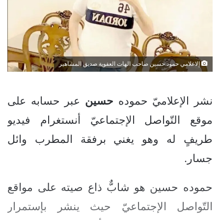
إلاعلامي حمود حسين صاحب الهات العفوية صديق المشاهير
نشر الإعلاميّ حموده
حسين
عبر حسابه على
موقع التّواصل الإجتماعيّ أنستغرام فيديو
طريفٍ له وهو يغني برفقة المطرب وائل
جسار.
حموده حسين هو شابٌّ ذاع صيته على مواقع
التّواصل الإجتماعيّ حيث ينشر بإستمرار