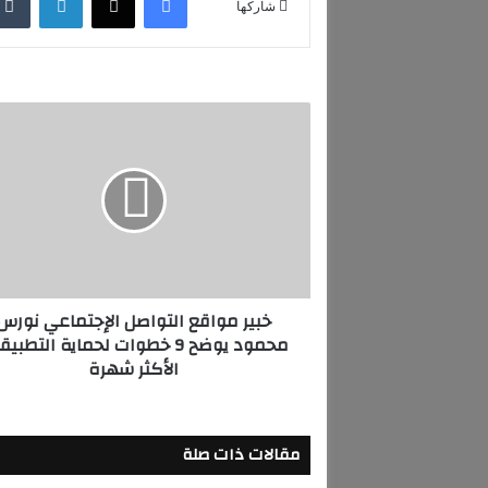
شاركها
خ
ب
ي
ر
م
و
ا
ق
ع
خبير مواقع التواصل الإجتماعي نورس
ا
محمود يوضح 9 خطوات لحماية التطبي
ل
الأكثر شهرة
ت
و
ا
ص
مقالات ذات صلة
ل
ا