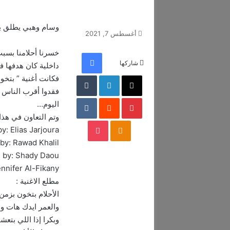
وسام وهبي يطلق بتخونك الا
أغسطس 7, 2021
خسرنا أحلامنا بسبب
فيسبوك
شاركها
داخلية كان هدفها ف
‫X
لينكدإن
‏Tumblr
فكانت أغنية ” بتخون
فقدوا أقرب الناس إ
بينتيريست
‏Reddit
‏VKontakte
اليوم…
وتم التعاون في هذا 
‫Pocket
Odnoklassniki
by: Elias Jarjoura
y: Rawad Khalil
 by: Shady Daou
ennifer Al-Fikany
مطلع الاغنية :
الأحلام بتخون بزمن
والعمر ايدك هات و
وبكرا إذا اللي بتعش