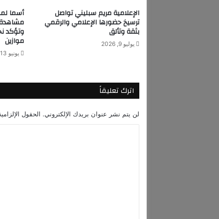
ل
الإعلامية مريم سبليني تواصل
إ
ترسيخ حضورها الإعلامي والرقمي
مشاهدة ب
ج
بثقة وتألق
وتؤكد نج
ت
موازين
يوليو 9, 2026
م
يونيو 13, 2026
ا
ع
ي
اترك تعليقاً
ن
و
ر
لن يتم نشر عنوان بريدك الإلكتروني.
الحقول الإلزامية
س
م
ا
ح
ل
م
و
ت
د
ع
ي
ل
و
ض
ي
ح