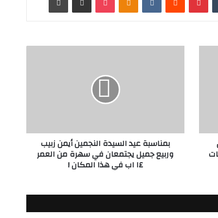
ب
م
ن
ا
س
ب
ة
ع
ي
بمناسبة عيد السيدة النجمين أيمن زبيب
د
قات
وربيع جميل يجتمعان في سهرة من العمر
ا
١٤ اب في هذا المكان !
ل
س
ي
د
ة
ا