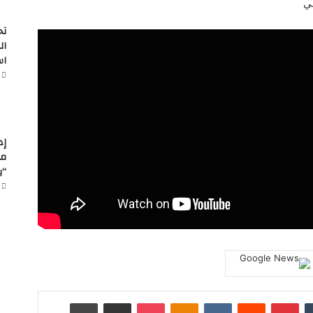
ني
تح
ال
اس
مل
“ي
‏Tumblr
بينتيريست
‏Reddit
‏VKontakte
Odnoklassniki
‫Pocket
مشاركة عبر البريد
طباعة