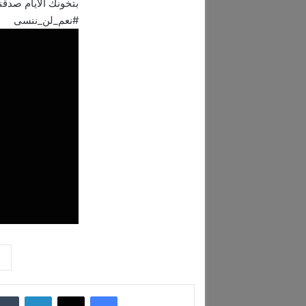
بتخونك الأيام صدق
#نعم_لن_ننسى
فيسبوك
‫X
لينكدإن