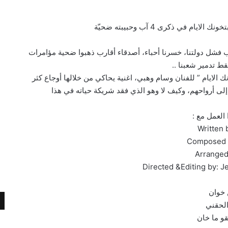
يام في ذكرى 4 آب وحبيبته ضحيّة
 فشل دولتنا، خسرنا أحباء، أصدقاء أقارب ذهبوا ضحية مؤامرات
قط تدمير شعبنا ..
ك الايام ” للفنان وسام وهبي، اغنية يحاكي من خلالها أوجاع كثر
لى أرواحهم، وكيف لا وهو الذي فقد شريكة حياته في هذا
العمل مع :
Written 
Composed b
Arranged
Directed &Editing by: J
 خوان
الحقني
قو ما خان