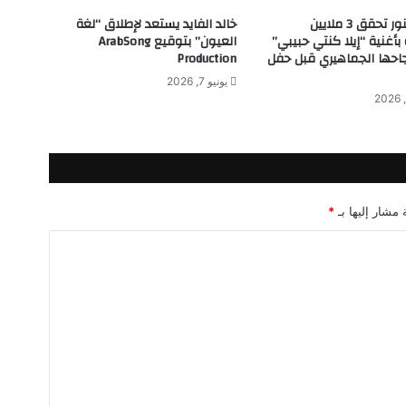
ل
أسما لمنور تحقق 3 ملايين
خالد الفايد يستعد لإطلاق “لغة
ن
أغنية “إيلا كنتي حبيبي”
العيون” بتوقيع ArabSong
ج
احها الجماهيري قبل حفل
Production
م
يونيو 7, 2026
ي
ن
أ
ي
م
ن
ز
 مشار إليها بـ
*
ب
ي
ب
و
ر
ب
ي
ع
ج
م