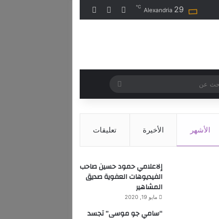
℃
29
تسجيل الدخول
مقال عشوائي
إضافة عمود جانبي
Alexandria
بحث
عن
الأشهر
الأخيرة
تعليقات
إلاعلامي حمود حسين صاحب
الفيديوهات العفوية صديق
المشاهير
مايو 19, 2020
“سامي جو موسى” تجسد